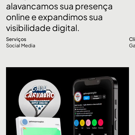
alavancamos
sua
presença
online
e
expandimos
sua
visibilidade
digital.
Serviços
Cl
Social Media
Ga