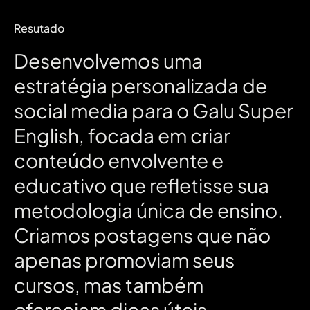
Resutado
Desenvolvemos
uma
estratégia
personalizada
de
social
media
para
o
Galu
Super
English,
focada
em
criar
conteúdo
envolvente
e
educativo
que
refletisse
sua
metodologia
única
de
ensino.
Criamos
postagens
que
não
apenas
promoviam
seus
cursos,
mas
também
ofereciam
dicas
úteis,